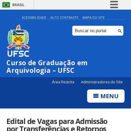
BRASIL
Simplifique!
ACESSIBILIDADE
ALTO CONTRASTE
MAPA DO SITE
Comunica BR
Participe
Acesso à informação
Legislação
Curso de Graduação em
Canais
Arquivologia – UFSC
Área Restrita
Administradores do Site
MENU
Edital de Vagas para Admissão
por Transferências e Retornos