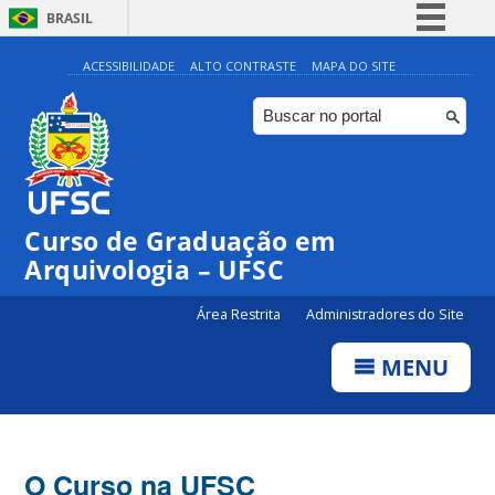
BRASIL
Simplifique!
ACESSIBILIDADE
ALTO CONTRASTE
MAPA DO SITE
Comunica BR
Participe
Acesso à informação
Legislação
Curso de Graduação em
Canais
Arquivologia – UFSC
Área Restrita
Administradores do Site
MENU
O Curso na UFSC